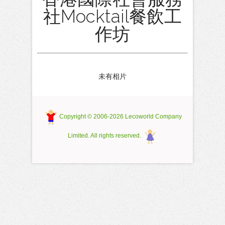
社Mocktail餐飲工
作坊
未有相片
Copyright © 2006-2026 Lecoworld Company
Limited. All rights reserved.