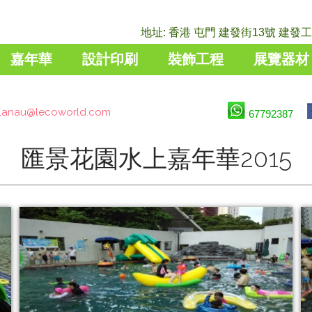
地址: 香港 屯門 建發街13號 建發工業
嘉年華
設計印刷
裝飾工程
展覽器材
lanau@lecoworld.com
67792387
匯景花園水上嘉年華2015